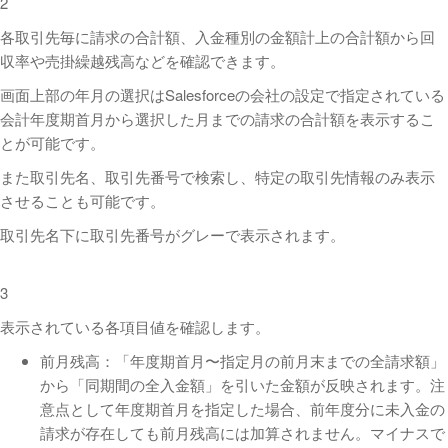
2
各取引先毎に請求の合計額、入金種別の金額計上の合計額から回
収率や売掛繰越残高などを確認できます。
画面上部の年月の選択はSalesforceの会社の設定で指定されている
会計年度期首月から選択した月までの請求の合計額を表示するこ
とが可能です。
また取引先名、取引先番号で検索し、特定の取引先情報のみ表示
させることも可能です。
取引先名下に取引先番号がグレーで表示されます。
3
表示されている各項目値を確認します。
前月残高：「年度期首月〜指定月の前月末までの全請求額」
から「同期間の全入金額」を引いた金額が反映されます。注
意点として年度期首月を指定した場合、前年度分に未入金の
請求が存在しても前月残高には加算されません。マイナスで