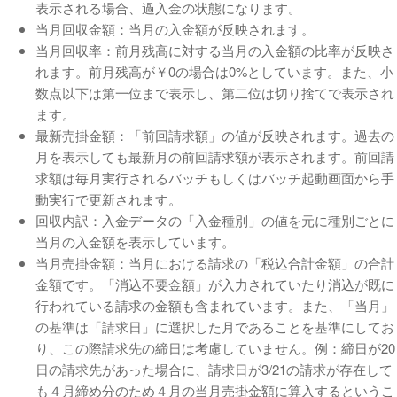
表示される場合、過入金の状態になります。
当月回収金額：当月の入金額が反映されます。
当月回収率：前月残高に対する当月の入金額の比率が反映さ
れます。前月残高が￥0の場合は0%としています。また、小
数点以下は第一位まで表示し、第二位は切り捨てで表示され
ます。
最新売掛金額：「前回請求額」の値が反映されます。過去の
月を表示しても最新月の前回請求額が表示されます。前回請
求額は毎月実行されるバッチもしくはバッチ起動画面から手
動実行で更新されます。
回収内訳：入金データの「入金種別」の値を元に種別ごとに
当月の入金額を表示しています。
当月売掛金額：当月における請求の「税込合計金額」の合計
金額です。「消込不要金額」が入力されていたり消込が既に
行われている請求の金額も含まれています。また、「当月」
の基準は「請求日」に選択した月であることを基準にしてお
り、この際請求先の締日は考慮していません。例：締日が20
日の請求先があった場合に、請求日が3/21の請求が存在して
も４月締め分のため４月の当月売掛金額に算入するというこ