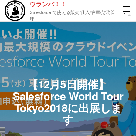
ウランバ！！
Salesforce で使える販売/仕入/在庫/財務管
メニュ
理
ー
【12月5日開催】
Salesforce World Tour
Tokyo2018に出展しま
す