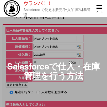
ウランバ！！
Salesforce で使える販売/仕入/在庫/財務管
メニュ
理
ー
Salesforceで仕入・在庫
管理を行う方法