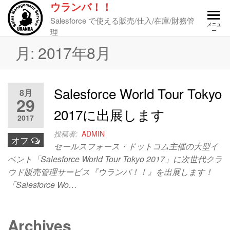
ウランバ！！
Salesforce で使える販売/仕入/在庫/財務管
メニュ
理
ー
月:
2017年8月
Salesforce World Tour Tokyo
8月
29
2017に出展します
2017
投稿者:
ADMIN
オフ
セールスフォース・ドットコム主催の大型イ
ベント「Salesforce World Tour Tokyo 2017」に次世代クラ
ウド販売管理サービス『ウランバ！！』を出展します！
「Salesforce Wo…
Archives