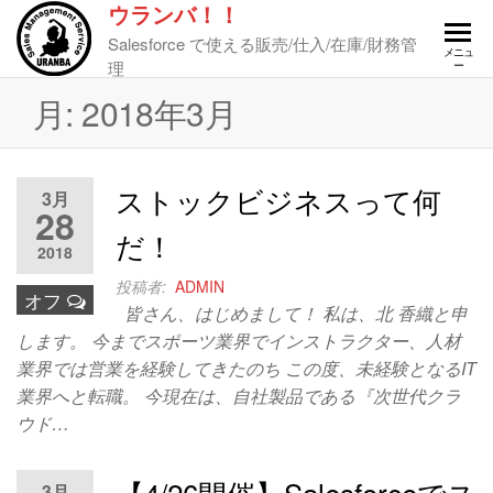
ウランバ！！
Salesforce で使える販売/仕入/在庫/財務管
メニュ
理
ー
月:
2018年3月
ストックビジネスって何
3月
28
だ！
2018
投稿者:
ADMIN
オフ
皆さん、はじめまして！ 私は、北 香織と申
します。 今までスポーツ業界でインストラクター、人材
業界では営業を経験してきたのち この度、未経験となるIT
業界へと転職。 今現在は、自社製品である『次世代クラ
ウド…
【4/26開催】Salesforceでス
3月